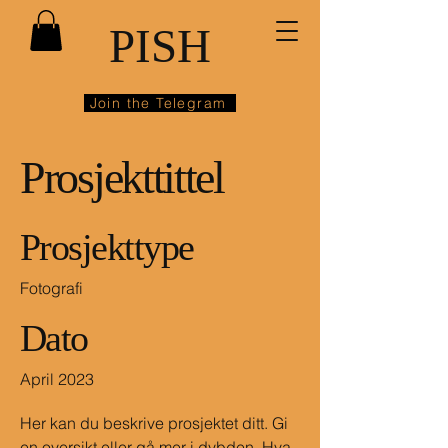
PISH
Join the Telegram
Prosjekttittel
Prosjekttype
Fotografi
Dato
April 2023
Her kan du beskrive prosjektet ditt. Gi
en oversikt eller gå mer i dybden. Hva