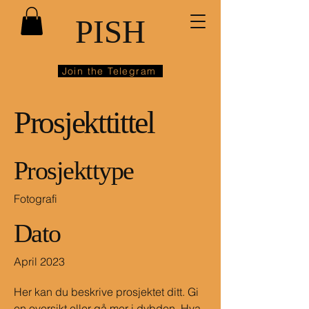
PISH
Join the Telegram
Prosjekttittel
Prosjekttype
Fotografi
Dato
April 2023
Her kan du beskrive prosjektet ditt. Gi
en oversikt eller gå mer i dybden. Hva